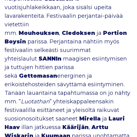
vuotisjuhlakeikkaan, joka sisälsi upeita
lavarakenteita. Festivaalin perjantai-päivää
vietettiin
mm.
Mouhouksen
,
Cledoksen
ja
Portion
Boysin
parissa. Perjantaina nähtiin myös
festivaalin selkeästi suurimmat
yhteislaulut
SANNIn
maagisen esiintymisen
ja tuttujen hittien parissa
sekä
Gettomasan
energinen ja
erikoistehosteiden sävyttämä esiintyminen.
Tänään lauantaina tapahtumassa on jo nähty
mm. ”
Luotathan
” yhteiskappaleensakin
festivaalilla esittäneet ja yleisöltä raikuvat
suosionosoitukset saaneet
Mirella
ja
Lauri
Haav
illan jatkuessa
Käärijän
,
Arttu
Wiskarin
ja
Kuumaan
parissa unohtamatta