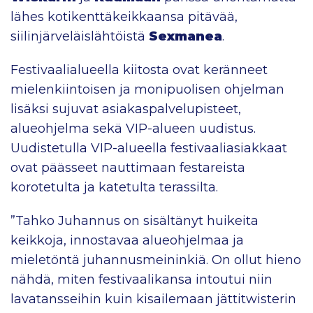
lähes kotikenttäkeikkaansa pitävää,
siilinjärveläislähtöistä
Sexmanea
.
Festivaalialueella kiitosta ovat keränneet
mielenkiintoisen ja monipuolisen ohjelman
lisäksi sujuvat asiakaspalvelupisteet,
alueohjelma sekä VIP-alueen uudistus.
Uudistetulla VIP-alueella festivaaliasiakkaat
ovat päässeet nauttimaan festareista
korotetulta ja katetulta terassilta.
”Tahko Juhannus on sisältänyt huikeita
keikkoja, innostavaa alueohjelmaa ja
mieletöntä juhannusmeininkiä. On ollut hieno
nähdä, miten festivaalikansa intoutui niin
lavatansseihin kuin kisailemaan jättitwisterin