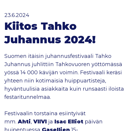
23.6.2024
Kiitos Tahko
Juhannus 2024!
Suomen itäisin juhannusfestivaali Tahko
Juhannus juhlittiin Tahkovuoren yöttömässä
yössä 14 000 kävijän voimin. Festivaali keräsi
yhteen niin kotimaisia huippuartisteja,
hyväntuulisia asiakkaita kuin runsaasti iloista
festaritunnelmaa.
Festivaalin torstaina esiintyivät
mm.
Ahti
,
VIIVI
ja
Isac Elliot
päivän
huipentuessa
Gasellien
15-