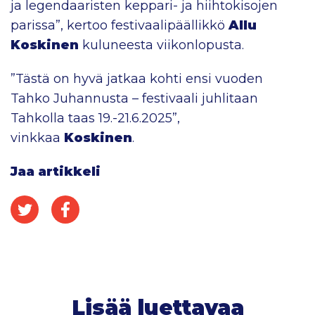
ja legendaaristen keppari- ja hiihtokisojen
parissa”, kertoo festivaalipäällikkö
Allu
Koskinen
kuluneesta viikonlopusta.
”Tästä on hyvä jatkaa kohti ensi vuoden
Tahko Juhannusta – festivaali juhlitaan
Tahkolla taas 19.-21.6.2025”,
vinkkaa
Koskinen
.
Jaa artikkeli
Jaa Twitterissä
Jaa Facebookissa
Lisää luettavaa