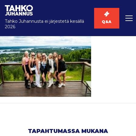
Tahko Juhannusta ei järjestetä kesällä
Q&A
2026
TAPAHTUMASSA MUKANA