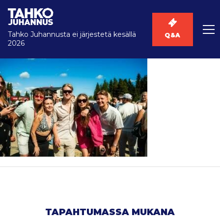
Tahko Juhannusta ei järjestetä kesällä
Q&A
2026
TAPAHTUMASSA MUKANA