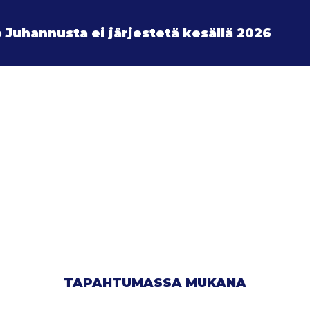
 Juhannusta ei järjestetä kesällä 2026
TAPAHTUMASSA MUKANA