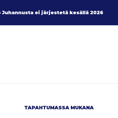
 Juhannusta ei järjestetä kesällä 2026
TAPAHTUMASSA MUKANA