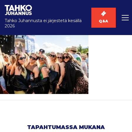
Tahko Juhannusta ei järjestetä kesällä
Q&A
2026
TAPAHTUMASSA MUKANA