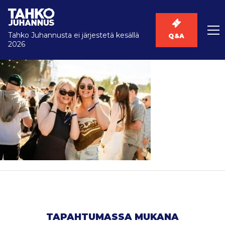
Tahko Juhannusta ei järjestetä kesällä
Q&A
2026
TAPAHTUMASSA MUKANA