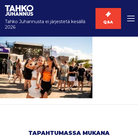
Tahko Juhannusta ei järjestetä kesällä
Q&A
2026
TAPAHTUMASSA MUKANA