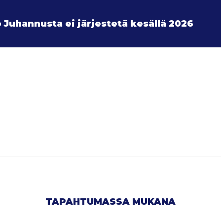
 Juhannusta ei järjestetä kesällä 2026
TAPAHTUMASSA MUKANA