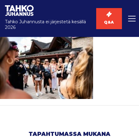
Tahko Juhannusta ei järjestetä kesällä
Q&A
2026
TAPAHTUMASSA MUKANA