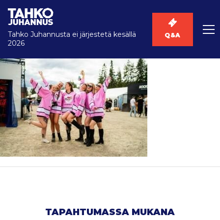
Tahko Juhannusta ei järjestetä kesällä
Q&A
2026
TAPAHTUMASSA MUKANA