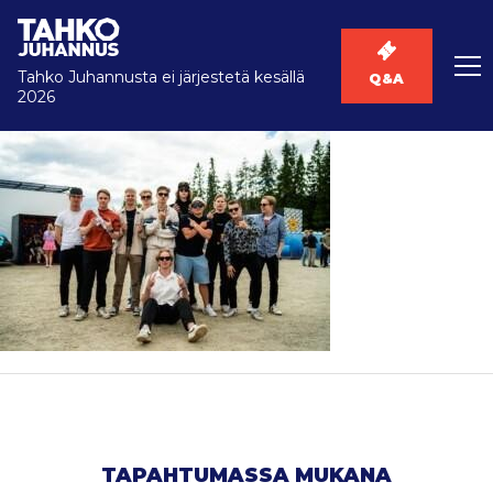
Tahko Juhannusta ei järjestetä kesällä
Q&A
2026
TAPAHTUMASSA MUKANA