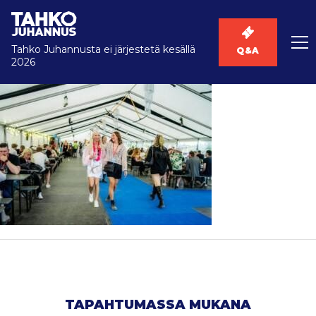
Tahko Juhannusta ei järjestetä kesällä
Q&A
2026
TAPAHTUMASSA MUKANA