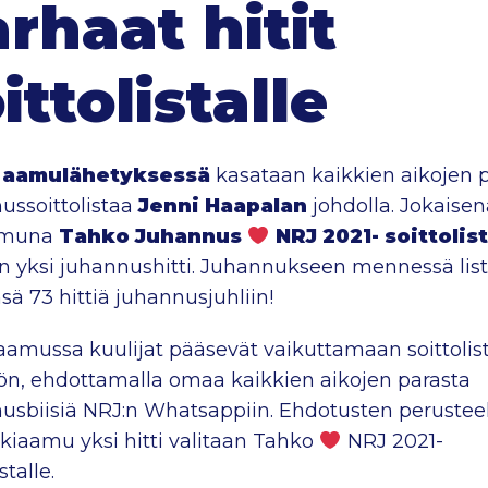
rhaat hitit
ittolistalle
 aamulähetyksessä
kasataan kaikkien aikojen 
ussoittolistaa
Jenni Haapalan
johdolla. Jokaisen
amuna
Tahko Juhannus
NRJ 2021- soittolist
än yksi juhannushitti. Juhannukseen mennessä list
sä 73 hittiä juhannusjuhliin!
aamussa kuulijat pääsevät vaikuttamaan soittolis
öön, ehdottamalla omaa kaikkien aikojen parasta
usbiisiä NRJ:n Whatsappiin. Ehdotusten perustee
rkiaamu yksi hitti valitaan Tahko
NRJ 2021-
stalle.