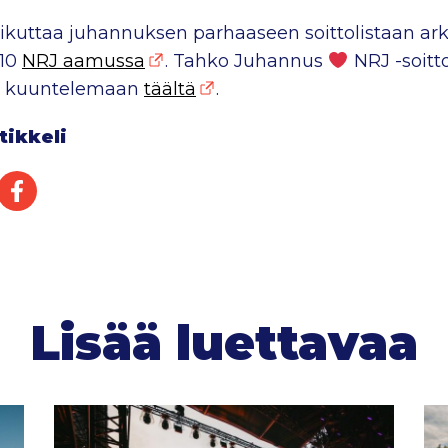
aikuttaa juhannuksen parhaaseen soittolistaan ark
 10
NRJ aamussa
. Tahko Juhannus
NRJ -soitto
t kuuntelemaan
täältä
.
tikkeli
Twitterissä
Jaa Facebookissa
Lisää luettavaa