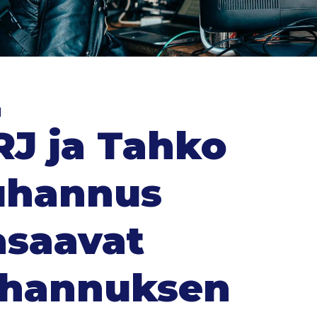
1
RJ ja Tahko
uhannus
asaavat
uhannuksen