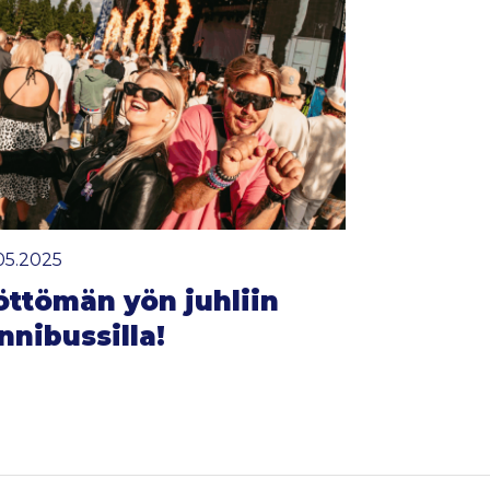
.05.2025
öttömän yön juhliin
nnibussilla!