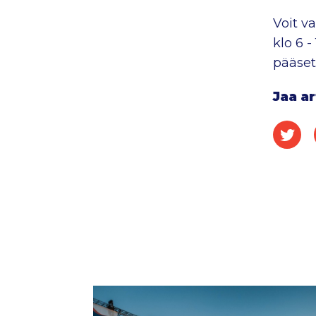
Voit v
klo 6 -
pääse
Jaa ar
Jaa 