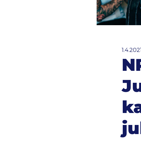
1.4.202
N
J
k
j