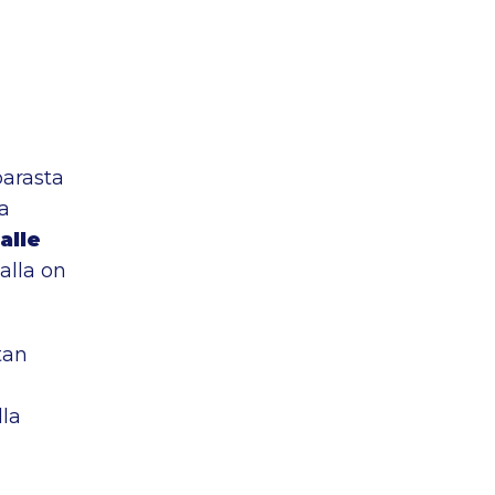
parasta
a
alle
alla on
tan
lla