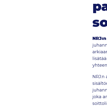
pa
so
NRJ:n
juhann
arkia
lisätä
yhteen
NRJ:n 
sisält
juhann
joka a
soittoli