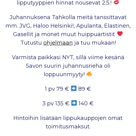
lipputyyppien hinnat nousevat 2.5.!
Juhannuksena Tahkolla meitä tanssittavat
mm. JVG, Haloo Helsinki!, Apulanta, Elastinen,
Gasellit ja monet muut huippuartistit
Tutustu
ohjelmaan
ja tuu mukaan!
Varmista paikkasi NYT, sillä viime kesänä
Savon suurin juhannusrieha oli
loppuunmyyty!
1 pv 79 €
89 €
3 pv 135 €
140 €
Hintoihin lisätään lippukauppojen omat
toimitusmaksut.