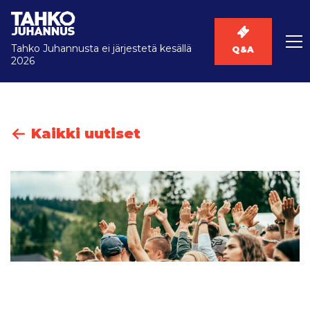
Tahko Juhannusta ei järjestetä kesällä
Q&A
2026
Kaikki uutiset