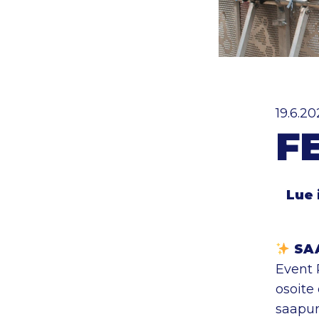
19.6.2
F
Lue 
SA
Event 
osoite
saapu