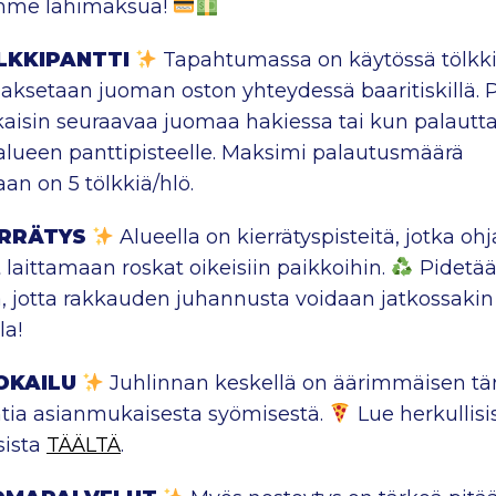
mme lähimaksua!
LKKIPANTTI
Tapahtumassa on käytössä tölkki
aksetaan juoman oston yhteydessä baaritiskillä. 
kaisin seuraavaa juomaa hakiessa tai kun palautt
 alueen panttipisteelle. Maksimi palautusmäärä
aan on 5 tölkkiä/hlö.
ERRÄTYS
Alueella on kierrätyspisteitä, jotka oh
t laittamaan roskat oikeisiin paikkoihin.
Pidetää
nä, jotta rakkauden juhannusta voidaan jatkossakin 
la!
OKAILU
Juhlinnan keskellä on äärimmäisen tä
tia asianmukaisesta syömisestä.
Lue herkullisi
sista
TÄÄLTÄ
.