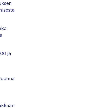
uksen
misesta
hko
oa
.00 ja
 vuonna
iakkaan