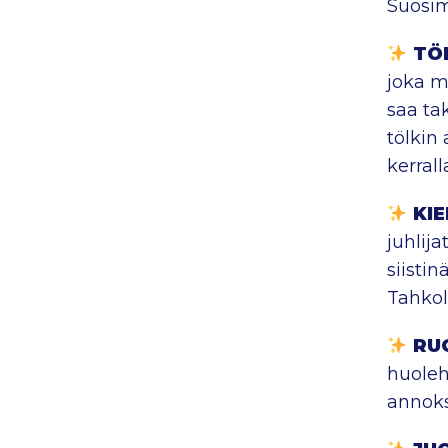
Suosi
TÖ
joka m
saa ta
tölkin
kerrall
KI
juhlija
siisti
Tahkol
RU
huoleh
annok