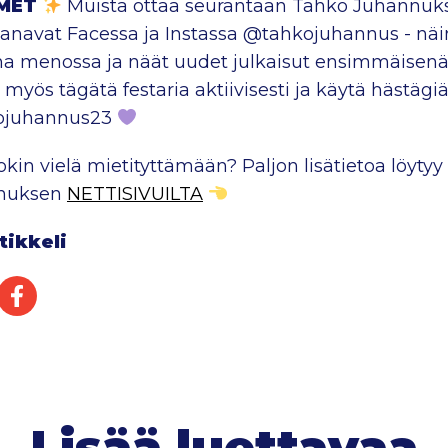
MET
Muista ottaa seurantaan Tahko Juhannuk
navat Facessa ja Instassa @tahkojuhannus - näi
 menossa ja näät uudet julkaisut ensimmäisenä
 myös tägätä festaria aktiivisesti ja käytä hästägi
ojuhannus23
jokin vielä mietityttämään? Paljon lisätietoa löyty
nuksen
NETTISIVUILTA
tikkeli
Twitterissä
Jaa Facebookissa
Lisää luettavaa