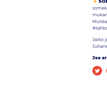
SO
someka
mukana
Muista
#tahk
Jäikö 
Juhan
Jaa ar
Jaa 