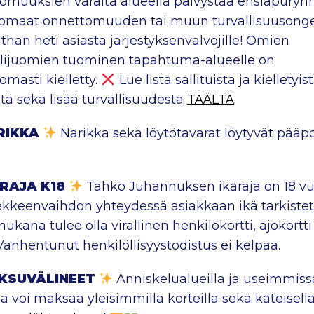
omuuksien varalta alueella päivystää ensiapury
omaat onnettomuuden tai muun turvallisuusong
athan heti asiasta järjestyksenvalvojille! Omien
lijuomien tuominen tapahtuma-alueelle on
omasti kielletty.
Lue lista sallituista ja kielletyis
stä sekä lisää turvallisuudesta
TÄÄLTÄ
.
RIKKA
Narikka sekä löytötavarat löytyvät pääpor
RAJA K18
Tahko Juhannuksen ikäraja on 18 vu
keenvaihdon yhteydessä asiakkaan ikä tarkistet
ukana tulee olla virallinen henkilökortti, ajokortti 
 Vanhentunut henkilöllisyystodistus ei kelpaa.
KSUVÄLINEET
Anniskelualueilla ja useimmiss
a voi maksaa yleisimmillä korteilla sekä käteisellä