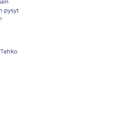
sen
n pysyt
!
ä
y Tahko