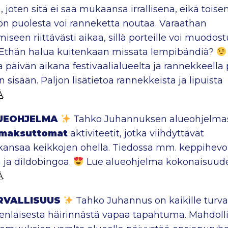
 joten sitä ei saa mukaansa irrallisena, eikä toise
ön puolesta voi ranneketta noutaa. Varaathan
iseen riittävästi aikaa, sillä porteille voi muodos
 Ethän halua kuitenkaan missata lempibändiä?
a päivän aikana festivaalialueelta ja rannekkeella
n sisään. Paljon lisätietoa rannekkeista ja lipuista
Ä
.
UEOHJELMA
Tahko Juhannuksen alueohjelma
maksuttomat
aktiviteetit, jotka viihdyttävät
ikansaa keikkojen ohella. Tiedossa mm. keppihevo
 ja dildobingoa.
Lue alueohjelma kokonaisuud
Ä
.
RVALLISUUS
Tahko Juhannus on kaikille turva
kenlaisesta häirinnästä vapaa tapahtuma. Mahdoll