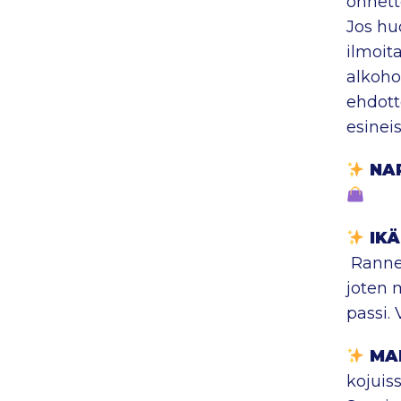
onnett
Jos hu
ilmoit
alkoho
ehdott
esinei
NA
IKÄ
Rannek
joten m
passi.
MA
kojuiss