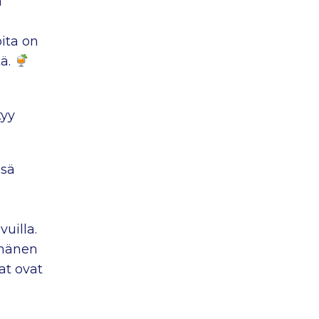
ä
oita on
tä.
tyy
ssä
uilla.
e hänen
t ovat