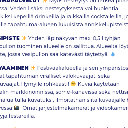
OMAPALVELUT
Myös nesteytys on tärkeä pitä
sa! Veden lisäksi nesteytyksestä voi huolehtia
iksi kepeillä drinkeillä ja raikkailla cocktaileilla, j
illa tapahtuma-alueen lukuisista anniskelupisteis
IPISTE
Yhden läpinäkyvän max. 0,5 l tyhjän
ullon tuominen alueelle on sallittua. Alueelta löy
te, jossa vesipullon saa kätevästi täytettyä.
VAAMINEN
Festivaalialueella ja sen ympäristö
vat tapahtuman viralliset valokuvaajat, sekä
uvaajat. Hymyile rohkeasti!
Kuvia käytetään
aalin markkinoinnissa, some-kanavissa sekä nettisiv
 halua tulla kuvatuksi, ilmoitathan siitä kuvaajall
yessä
Omat järjestelmäkamerat ja videokamera
yjä festareilla.