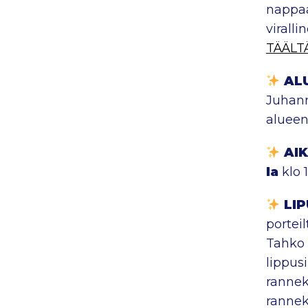
nappaa
virall
TÄÄLT
AL
Juhann
alueen
AI
la
klo 1
LI
portei
Tahko 
lippus
rannekk
rannek