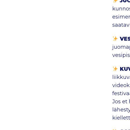
JU
kunnos
esimerk
saatav
VES
juomap
vesipis
KU
liikku
videok
festiv
Jos et
lähest
kiellett