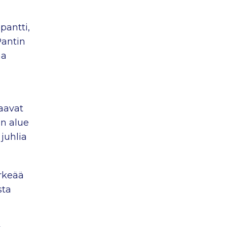
pantti,
Pantin
aa
jaavat
n alue
juhlia
rkeää
sta