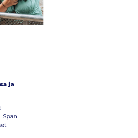
sa ja
o
. Span
set