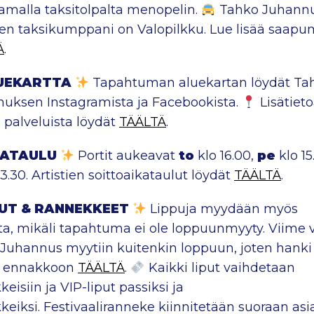
malla taksitolpalta menopelin.
Tahko Juhann
inen taksikumppani on Valopilkku. Lue lisää saapu
Ä
.
UEKARTTA
Tapahtuman aluekartan löydät Ta
uksen Instagramista ja Facebookista.
Lisätiet
 palveluista löydät
TÄÄLTÄ
.
KATAULU
Portit aukeavat
to
klo 16.00,
pe
klo 15
3.30. Artistien soittoaikataulut löydät
TÄÄLTÄ
.
PUT & RANNEKKEET
Lippuja myydään myös
lta, mikäli tapahtuma ei ole loppuunmyyty. Viime
Juhannus myytiin kuitenkin loppuun, joten hanki
i ennakkoon
TÄÄLTÄ
.
Kaikki liput vaihdetaan
eisiin ja VIP-liput passiksi ja
keiksi. Festivaaliranneke kiinnitetään suoraan as