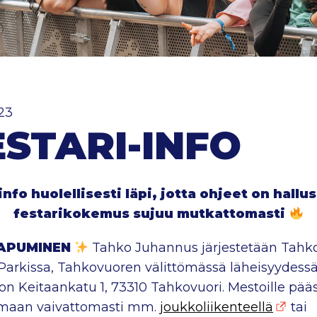
023
ESTARI-INFO
info huolellisesti läpi, jotta ohjeet on hallus
festarikokemus sujuu mutkattomasti
APUMINEN
Tahko Juhannus järjestetään Tahk
Parkissa, Tahkovuoren välittömässä läheisyydessä
 on Keitaankatu 1, 73310 Tahkovuori. Mestoille pää
maan vaivattomasti mm.
joukkoliikenteellä
tai