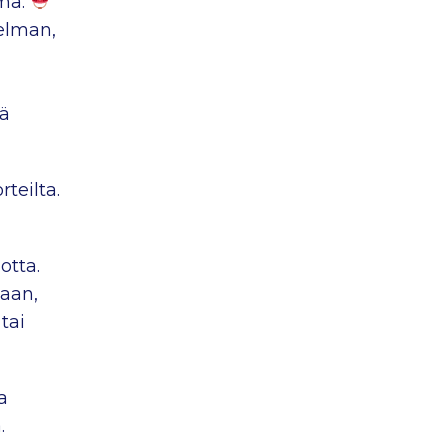
hmä.
elman,
tä
teilta.
otta.
aan,
tai
a
.