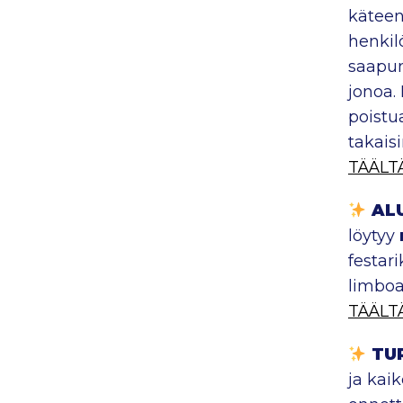
käteen,
henkil
saapum
jonoa.
poistu
takaisi
TÄÄLT
AL
löytyy
festar
limboa
TÄÄLT
TU
ja kai